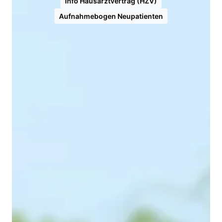
Info Hausarztvertrag (HZV)
Aufnahmebogen Neupatienten