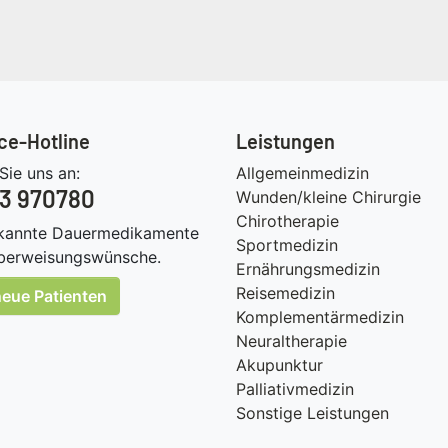
ce-Hotline
Leistungen
Sie uns an:
Allgemeinmedizin
3 970780
Wunden/kleine Chirurgie
Chirotherapie
ekannte Dauermedikamente
Sportmedizin
berweisungswünsche.
Ernährungsmedizin
Reisemedizin
neue Patienten
Komplementärmedizin
Neuraltherapie
Akupunktur
Palliativmedizin
Sonstige Leistungen