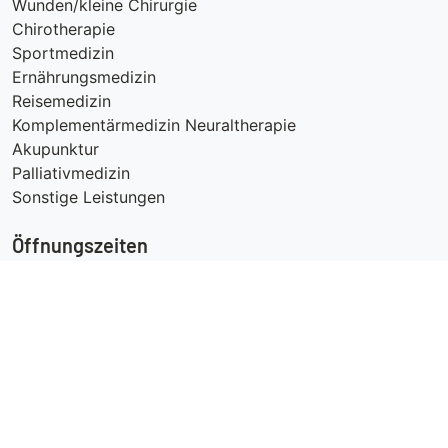
Wunden/kleine Chirurgie
Chirotherapie
Sportmedizin
Ernährungsmedizin
Reisemedizin
Komplementärmedizin Neuraltherapie
Akupunktur
Palliativmedizin
Sonstige Leistungen
Öffnungszeiten
Wir sind auch Mittwochnachmittag für Sie da
Mo-Do 8 - 12 Uhr und 15 – 18 Uhr
Fr 8 – 14 Uhr