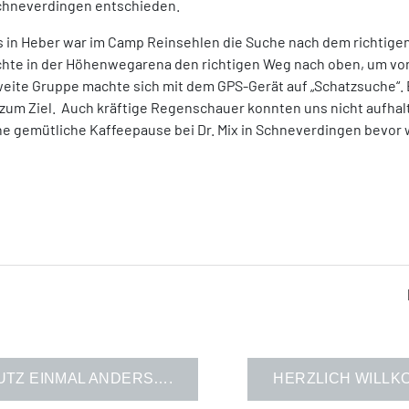
chneverdingen entschieden.
 in Heber war im Camp Reinsehlen die Suche nach dem richtigen 
chte in der Höhenwegarena den richtigen Weg nach oben, um von
weite Gruppe machte sich mit dem GPS-Gerät auf „Schatzsuche“.
zum Ziel. Auch kräftige Regenschauer konnten uns nicht aufha
eine gemütliche Kaffeepause bei Dr. Mix in Schneverdingen bevo
UTZ EINMAL ANDERS….
HERZLICH WILLK