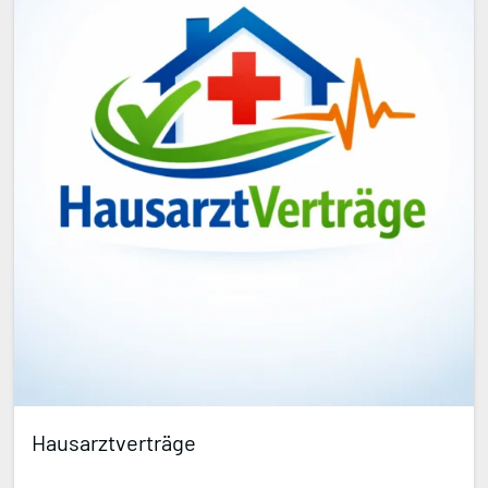
Hausarztverträge
…