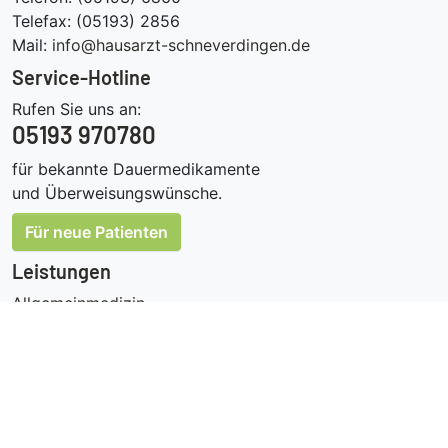
Telefax: (05193) 2856
Mail:
info@hausarzt-schneverdingen.de
Service-Hotline
Rufen Sie uns an:
05193 970780
für bekannte Dauermedikamente
und Überweisungswünsche.
Für neue Patienten
Leistungen
Allgemeinmedizin
Wunden/kleine Chirurgie
Chirotherapie
Sportmedizin
Ernährungsmedizin
Reisemedizin
Komplementärmedizin Neuraltherapie